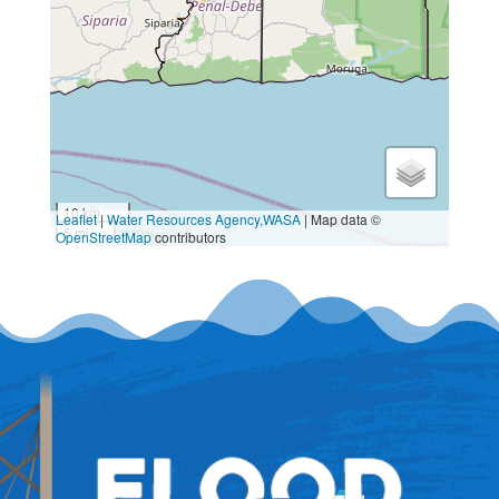
10 km
Leaflet
|
Water Resources Agency,
WASA
| Map data ©
5 mi
OpenStreetMap
contributors